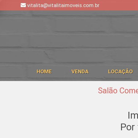
vitalita@vitalitaimoveis.com.br
HOME
VENDA
LOCAÇÃO
Salão Comer
Im
Por 