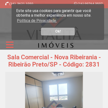
(16) 3621.1050
(16) 99764.3507
Este site usa cookies para garantir que você
Imobiliária Ribeirão Preto - Vitalità Imóveis
obtenha a melhor experiência em nosso site.
Política de Privacidade.
Ok!
Sala Comercial - Nova Ribeirania -
Ribeirão Preto/SP - Código: 2831