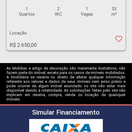
1
2
1
53
Quartos
W.C
Vagas
m²
Locação
R$ 2.650,00
As Mobílias e artigo de decoração são meramente ilustrativos, não
fazem parte do imóvel, exceto para os casos de imóveis mobiliados.
A Imobiliária se reserva no direito de alterar qualquer informação
referente aos valores e dados de seus imóveis sem aviso prévio e
pode ocorrer de algum imóvel anunciado no site não estar mais
disponível devido à rotatividade. As solicitações feitas pelo site não
implicam em reserva, compra, venda ou locação de quaisquer
imóveis.
Simular Financiamento