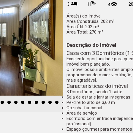
3
1
2
4
Área(s) do Imóvel
Área Construída:
202 m²
Área Útil:
202 m²
Área Total:
270 m²
Descrição do Imóvel
Casa com 3 Dormitórios (1
Excelente oportunidade para qu
imóvel bem planejado.
O imóvel possui ambientes amplo
proporcionando maior ventilação,
mais agradável.
Características do imóvel
3 Dormitórios, sendo
1 suíte
Sala de
estar e jantar integradas
Pé-direito alto de
3,60 m
Cozinha funcional
Área de serviço
Escritório com entrada independ
profissional)
Espaço gourmet para momentos 