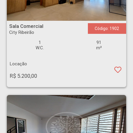
Sala Comercial - City Ribeirão - Ribeirão Preto
Sala Comercial
Código: 1902
City Ribeirão
1
91
W.C.
m²
Locação
R$ 5.200,00