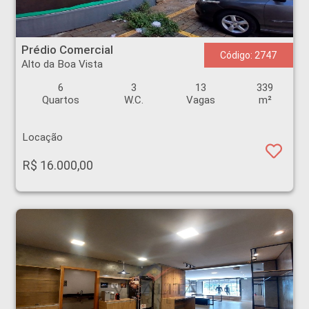
Prédio Comercial - Alto da Boa Vista - Ribeirão Preto
Prédio Comercial
Código: 2747
Alto da Boa Vista
6
3
13
339
Quartos
W.C.
Vagas
m²
Locação
R$ 16.000,00