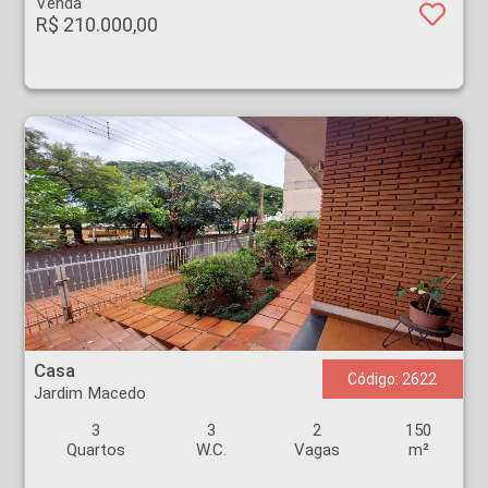
Venda
R$ 210.000,00
Casa - Jardim Macedo - Ribeirão Preto
Casa
Código: 2622
Jardim Macedo
3
3
2
150
Quartos
W.C.
Vagas
m²