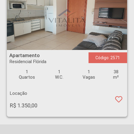
Apartamento - Residencial Flórida - Ribeirão Preto
Apartamento
Código: 2571
Residencial Flórida
1
1
1
38
Quartos
W.C.
Vagas
m²
Locação
R$ 1.350,00