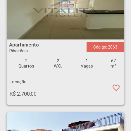
Apartamento - Ribeirânia - Ribeirão Preto
Apartamento
Código: 2863
Ribeirânia
2
2
1
67
Quartos
W.C.
Vagas
m²
Locação
R$ 2.700,00