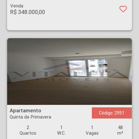
Venda
R$ 348.000,00
Apartamento - Quinta da Primavera - Ribeirão Preto
Apartamento
Código: 2951
Quinta da Primavera
2
1
1
48
Quartos
W.C.
Vagas
m²