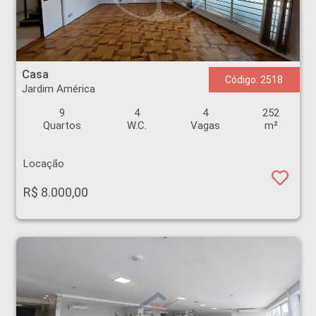
Casa - Jardim América - Ribeirão Preto
Casa
Código: 2518
Jardim América
9
4
4
252
Quartos
W.C.
Vagas
m²
Locação
R$ 8.000,00