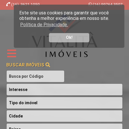
(16) 3621.1050
(16) 99764.3507
Este site usa cookies para garantir que você
Imobiliária Ribeirão Preto - Vitalità Imóveis
obtenha a melhor experiência em nosso site.
Política de Privacidade.
Ok!
BUSCAR IMÓVEIS