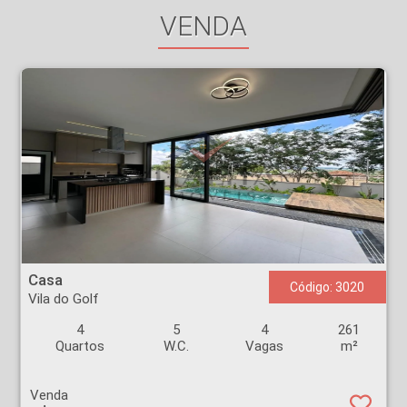
VENDA
Casa - Vila do Golf - Ribeirão Preto
Casa
Código: 3020
Vila do Golf
4
5
4
261
Quartos
W.C.
Vagas
m²
Venda