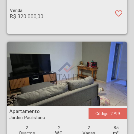
Venda
R$ 320.000,00
Apartamento - Jardim Paulistano - Ribeirão Preto
Apartamento
Código: 2799
Jardim Paulistano
2
2
2
85
Quartos
W.C.
Vagas
m²