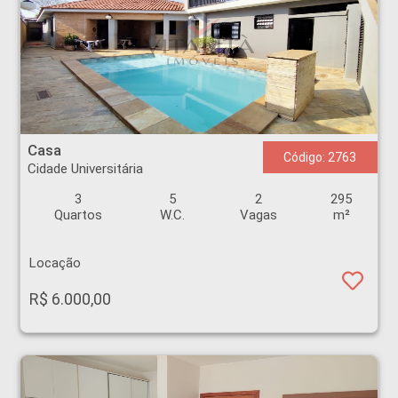
Casa - Cidade Universitária - Ribeirão Preto
Casa
Código: 2763
Cidade Universitária
3
5
2
295
Quartos
W.C.
Vagas
m²
Locação
R$ 6.000,00