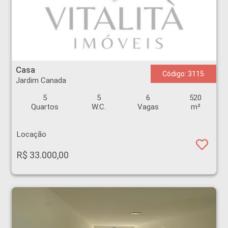
Casa - Jardim Canada - Ribeirão Preto
Casa
Código: 3115
Jardim Canada
5
5
6
520
Quartos
W.C.
Vagas
m²
Locação
R$ 33.000,00