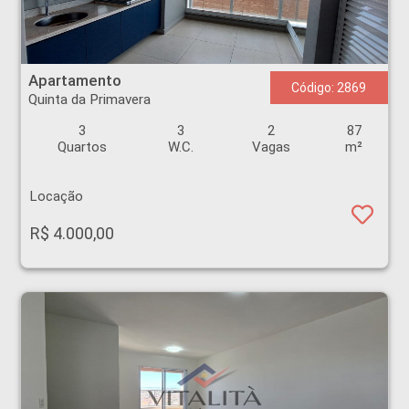
Apartamento - Quinta da Primavera - Ribeirão Preto
Apartamento
Código: 2869
Quinta da Primavera
3
3
2
87
Quartos
W.C.
Vagas
m²
Locação
R$ 4.000,00