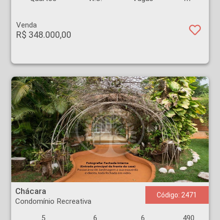
Venda
R$ 348.000,00
Chácara - Condomínio Recreativa - Ribeirão Preto
Chácara
Código: 2471
Condomínio Recreativa
5
6
6
490