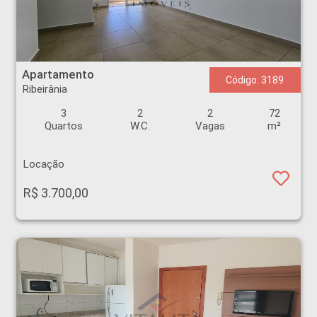
Apartamento - Ribeirânia - Ribeirão Preto
Apartamento
Código: 3189
Ribeirânia
3
2
2
72
Quartos
W.C.
Vagas
m²
Locação
R$ 3.700,00