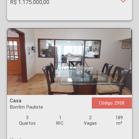
R$ 1.175.000,00
Casa - Bonfim Paulista - Ribeirão Preto
Casa
Código: 2958
Bonfim Paulista
3
1
2
189
Quartos
W.C.
Vagas
m²