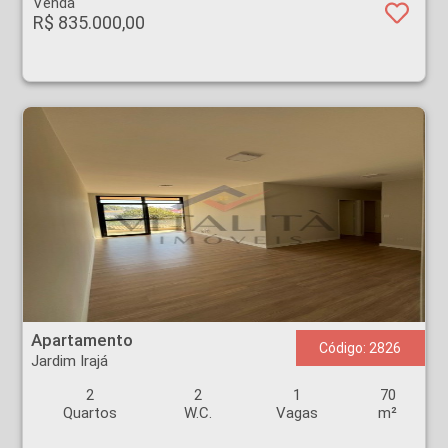
Venda
R$ 835.000,00
Apartamento - Jardim Irajá - Ribeirão Preto
Apartamento
Código: 2826
Jardim Irajá
2
2
1
70
Quartos
W.C.
Vagas
m²