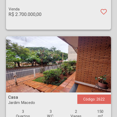
Venda
R$ 2.700.000,00
Casa - Jardim Macedo - Ribeirão Preto
Casa
Código: 2622
Jardim Macedo
3
3
2
150
Quartos
W.C.
Vagas
m²