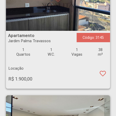
Apartamento - Jardim Palma Travassos - Ribeirão Preto
Apartamento
Código: 3145
Jardim Palma Travassos
1
1
1
38
Quartos
W.C.
Vagas
m²
Locação
R$ 1.900,00