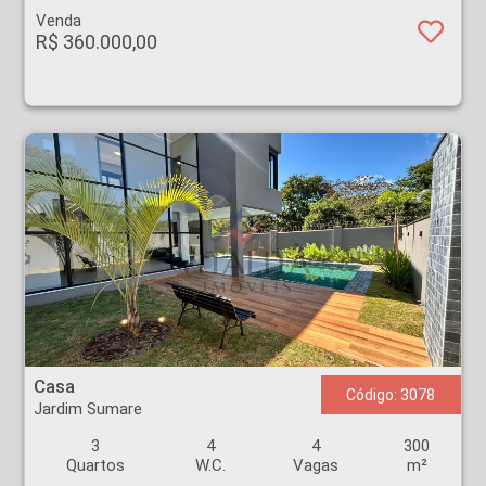
Venda
R$ 360.000,00
Casa - Jardim Sumare - Ribeirão Preto
Casa
Código: 3078
Jardim Sumare
3
4
4
300
Quartos
W.C.
Vagas
m²