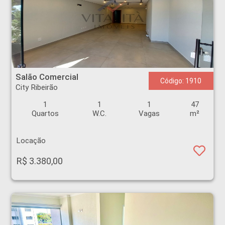
Salão Comercial - City Ribeirão - Ribeirão Preto
Salão Comercial
Código: 1910
City Ribeirão
1
1
1
47
Quartos
W.C.
Vagas
m²
Locação
R$ 3.380,00