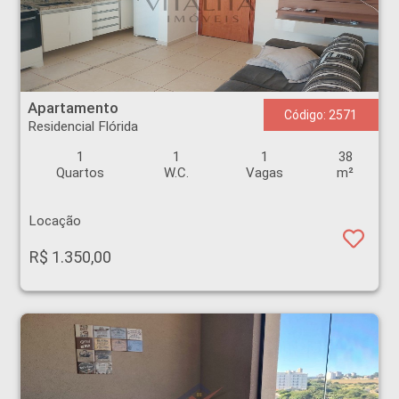
Apartamento - Residencial Flórida - Ribeirão Preto
Apartamento
Código: 2571
Residencial Flórida
1
1
1
38
Quartos
W.C.
Vagas
m²
Locação
R$ 1.350,00