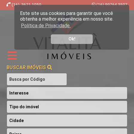
(16) 3621.1050
(16) 99764.3507
Este site usa cookies para garantir que você
Imobiliária Ribeirão Preto - Vitalità Imóveis
obtenha a melhor experiência em nosso site.
Política de Privacidade.
Ok!
BUSCAR IMÓVEIS