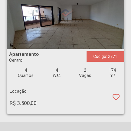
Apartamento - Centro - Ribeirão Preto
Apartamento
Código: 2771
Centro
4
4
2
174
Quartos
W.C.
Vagas
m²
Locação
R$ 3.500,00