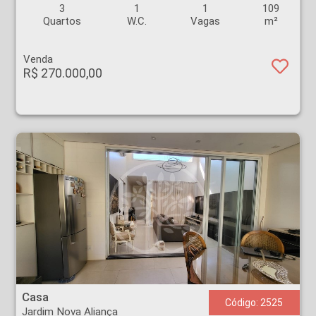
3
1
1
109
Quartos
W.C.
Vagas
m²
Venda
R$ 270.000,00
Casa - Jardim Nova Aliança - Ribeirão Preto
Casa
Código: 2525
Jardim Nova Aliança